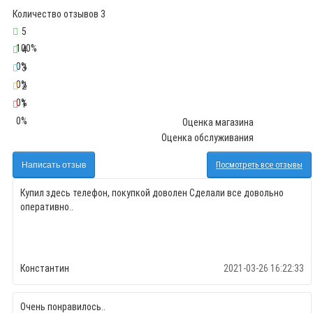
Количество отзывов 3
5
100%
4
0%
3
0%
2
0%
1
0%
Оценка магазина
Оценка обслуживания
Написать отзыв
Посмотреть все отзывы
Купил здесь телефон, покупкой доволен Сделали все довольно
оперативно..
Константин
2021-03-26 16:22:33
Очень понравилось..