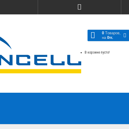
Сравнение товаров
0
Tоваров,
на
0тг.
В корзине пусто!