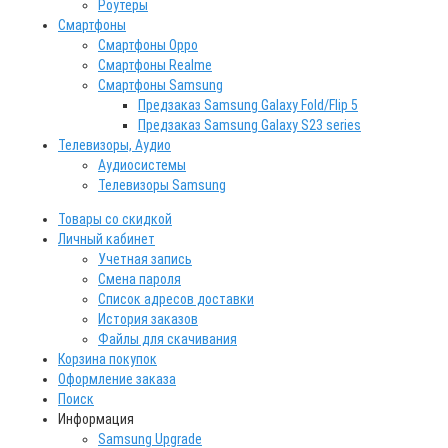
Роутеры
Смартфоны
Смартфоны Oppo
Смартфоны Realme
Смартфоны Samsung
Предзаказ Samsung Galaxy Fold/Flip 5
Предзаказ Samsung Galaxy S23 series
Телевизоры, Аудио
Аудиосистемы
Телевизоры Samsung
Товары со скидкой
Личный кабинет
Учетная запись
Смена пароля
Список адресов доставки
История заказов
Файлы для скачивания
Корзина покупок
Оформление заказа
Поиск
Информация
Samsung Upgrade