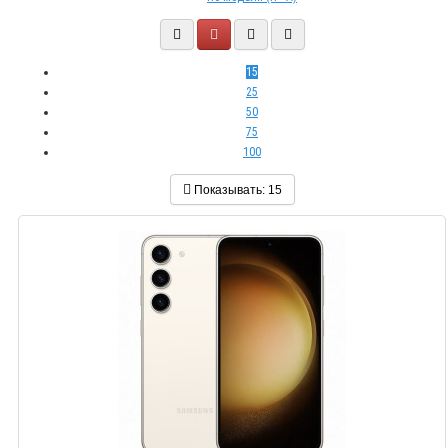
15
25
50
75
100
Показывать:
15