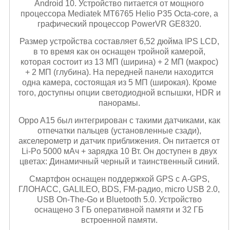
Android 10. Устройство питается от мощного
процессора Mediatek MT6765 Helio P35 Octa-core, а
графический процессор PowerVR GE8320.
Размер устройства составляет 6,52 дюйма IPS LCD,
в то время как он оснащен тройной камерой,
которая состоит из 13 МП (ширина) + 2 МП (макрос)
+ 2 МП (глубина). На передней панели находится
одна камера, состоящая из 5 МП (широкая). Кроме
того, доступны опции светодиодной вспышки, HDR и
панорамы.
Oppo A15 был интегрирован с такими датчиками, как
отпечатки пальцев (установленные сзади),
акселерометр и датчик приближения. Он питается от
Li-Po 5000 мАч + зарядка 10 Вт. Он доступен в двух
цветах: Динамичный черный и таинственный синий.
Смартфон оснащен поддержкой GPS с A-GPS,
ГЛОНАСС, GALILEO, BDS, FM-радио, micro USB 2.0,
USB On-The-Go и Bluetooth 5.0. Устройство
оснащено 3 ГБ оперативной памяти и 32 ГБ
встроенной памяти.