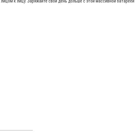
ицом к лицу. Заряжайте свой день дольше с этой массивной батареей