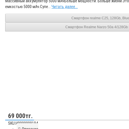
Массивный аккумулятор 5000 мАчБольше мощности. Больше жизни.Этот
емкостью 5000 мАч.Супе...
Читать далее...
Смартфон realme C25, 128Gb, Blu
Смартфон Realme Narzo 50a 4/128Gb 
69 000тг.
SKU:Н0000009194