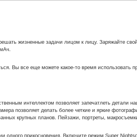
В корзину
решать жизненные задачи лицом к лицу. Заряжайте сво
мАч.
ться. Вы все еще можете какое-то время использовать 
ственным интеллектом позволяет запечатлеть детали на
амера позволяет делать более четкие и яркие фотографи
нных крупных планов. Пейзажи, портреты, макросъемки
нии одного прикосновения. Включите режим Super Nights