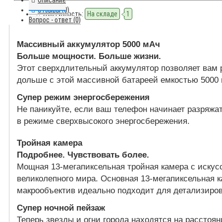
Описание
Отзывы (0)
Доступность:
На складе
1
Вопрос - ответ (0)
Массивный аккумулятор 5000 мАч
Больше мощности. Больше жизни.
Этот сверхдлительный аккумулятор позволяет вам 
дольше с этой массивной батареей емкостью 5000 
Супер режим энергосбережения
Не паникуйте, если ваш телефон начинает разряжа
в режиме сверхвысокого энергосбережения.
Тройная камера
Подробнее. Чувствовать более.
Мощная 13-мегапиксельная тройная камера с искус
великолепного мира. Основная 13-мегапиксельная к
макрообъектив идеально подходит для детализирова
Супер ночной пейзаж
Теперь звезды и огни города находятся на расстоя