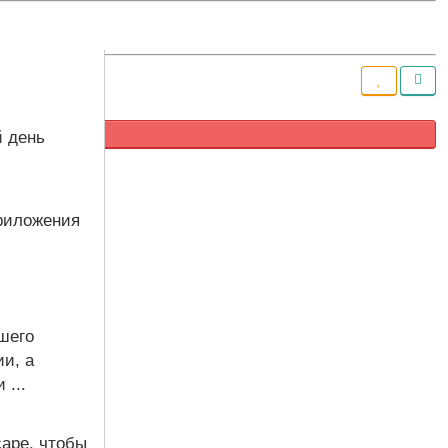
й день
приложения
шего
и, а
 ...
cape, чтобы