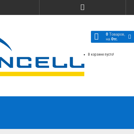
Сравнение товаров
0
Tоваров,
на
0тг.
В корзине пусто!